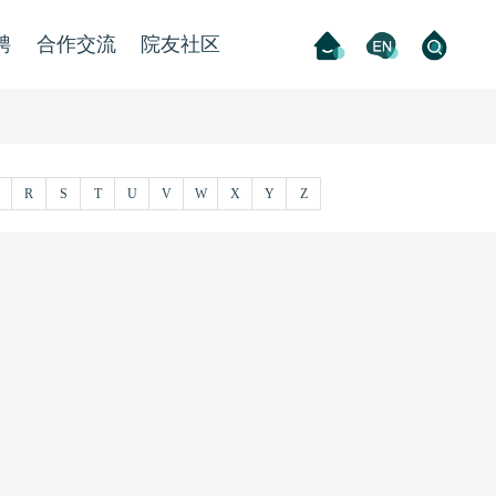
聘
合作交流
院友社区
R
S
T
U
V
W
X
Y
Z