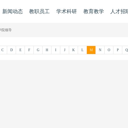
新闻动态
教职员工
学术科研
教育教学
人才招
学院领导
C
D
E
F
G
H
I
J
K
L
M
N
O
P
Q