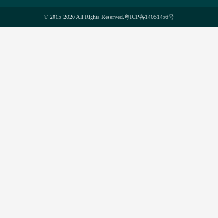
© 2015-2020 All Rights Reserved.
粤ICP备14051456号