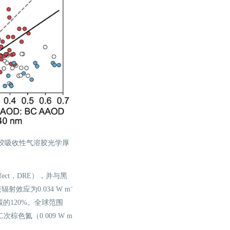
溶胶吸收性气溶胶光学厚
ffect，DRE），并与黑
效应为0.034 W m⁻
的120%。全球范围
棕色氮（0.009 W m