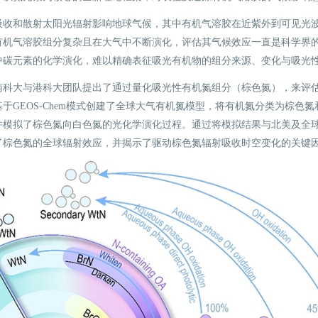
吸收和散射太阳光辐射影响地球气候，其中有机气溶胶在近紫外到可见光
有机气溶胶组分复杂且在大气中不断演化，评估其气候效应一直是科学界
中碳元素的化学演化，难以精确表征吸光有机物的组分来源、变化与吸光
南科大与港科大团队提出了通过量化吸光性有机氮组分（棕色氮），来评
于GEOS-Chem模式创建了全球大气有机氮模型，将有机氮分类为棕色
并模拟了棕色氮向白色氮的光化学演化过程。通过将模拟结果与北美及全
了棕色氮的全球辐射效应，并揭示了驱动棕色氮辐射吸收时空变化的关键因