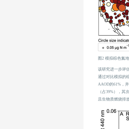
图2 模拟棕色氮
该研究进一步评估了棕
通过对比模拟的棕
AAOD的61%
（占39%），其
且生物质燃烧排