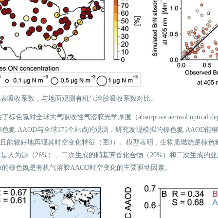
地表吸收系数，与地面观测有机气溶胶吸收系数对比。
色氮对全球大气吸收性气溶胶光学厚度（absorptive aerosol optical d
色氮 AAOD与全球175个站点的观测，研究发现模拟的棕色氮 AAOD
，并且能较好地再现其时空变化特征（图3）。模型表明，生物质燃烧是棕色氮
次是人为源（26%）、二次生成的硝基芳香化合物（20%）和二次生成的亚
放的棕色氮是有机气溶胶AAOD时空变化的主要驱动因素。