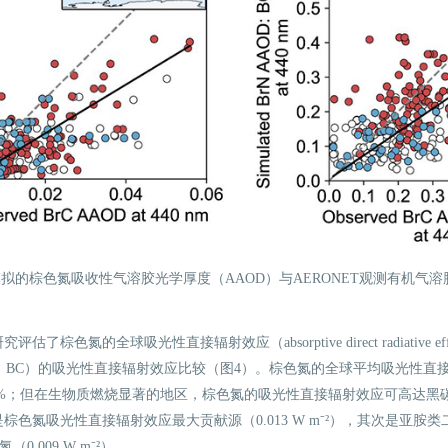
模拟的棕色氮吸收性气溶胶光学厚度（AAOD）与AERONET观测有机气
。
了棕色氮的全球吸光性直接辐射效应（absorptive direct radiative e
arbon，BC）的吸光性直接辐射效应比较（图4）。棕色氮的全球平均吸光性直接辐射
2%；但在生物质燃烧显著的地区，棕色氮的吸光性直接辐射效应可高达黑碳
色氮吸光性直接辐射效应最大贡献源（0.013 W m⁻²），其次是亚胺类二次
（0.009 W m⁻²）。