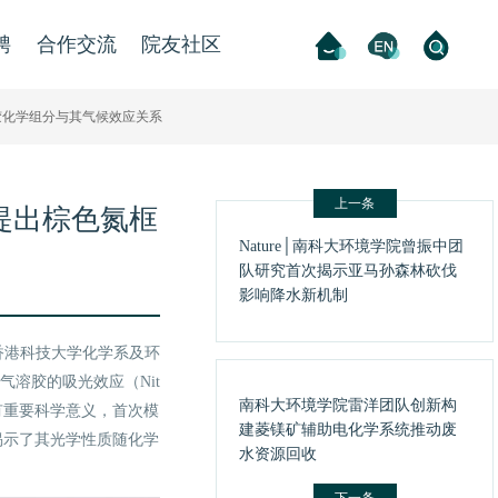
聘
合作交流
院友社区
溶胶化学组分与其气候效应关系
上一条
大提出棕色氮框
Nature│南科大环境学院曾振中团
队研究首次揭示亚马孙森林砍伐
影响降水新机制
香港科技大学化学系及环
溶胶的吸光效应（Nit
南科大环境学院雷洋团队创新构
大气科学领域具有重要科学意义，首次模
建菱镁矿辅助电化学系统推动废
，并揭示了其光学性质随化学
水资源回收