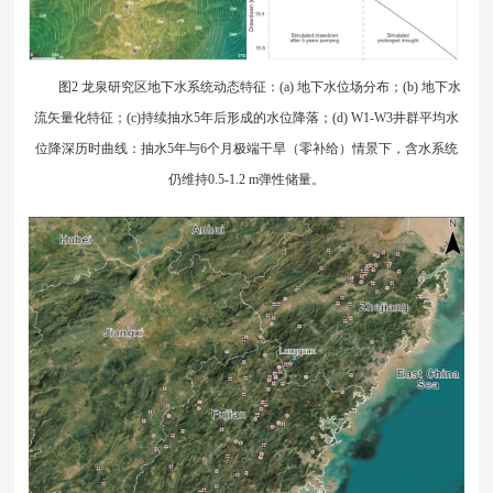
图2 龙泉研究区地下水系统动态特征：(a) 地下水位场分布；(b) 地下水
流矢量化特征；(c)持续抽水5年后形成的水位降落；(d) W1-W3井群平均水
位降深历时曲线：抽水5年与6个月极端干旱（零补给）情景下，含水系统
仍维持0.5-1.2 m弹性储量。