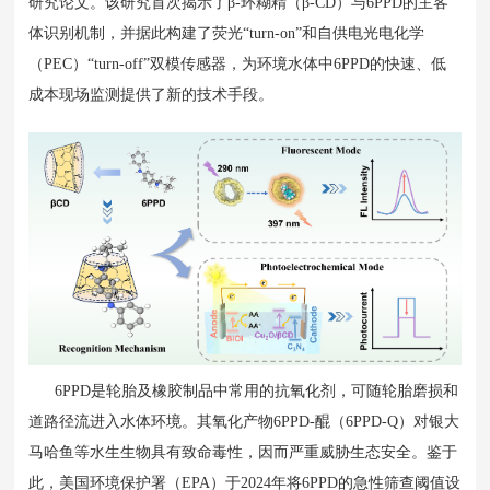
研究论文。该研究首次揭示了β-环糊精（β-CD）与6PPD的主客
体识别机制，并据此构建了荧光“turn-on”和自供电光电化学
（PEC）“turn-off”双模传感器，为环境水体中6PPD的快速、低
成本现场监测提供了新的技术手段。
6PPD是轮胎及橡胶制品中常用的抗氧化剂，可随轮胎磨损和
道路径流进入水体环境。其氧化产物6PPD-醌（6PPD-Q）对银大
马哈鱼等水生生物具有致命毒性，因而严重威胁生态安全。鉴于
此，美国环境保护署（EPA）于2024年将6PPD的急性筛查阈值设