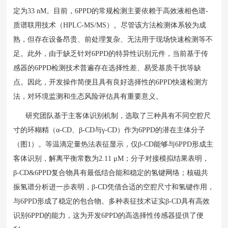
定为33 nM。目前，6PPD的常规检测主要依赖于高效液相色谱-
质谱联用技术（HPLC-MS/MS）。尽管该方法检测体系较为成
熟，但存在设备昂贵、前处理复杂、无法用于现场快速检测等不
足。此外，由于缺乏针对6PPD的特异性识别元件，当前基于传
感器的6PPD检测技术普遍存在选择性差、易受基质干扰等缺
点。因此，开发操作简便且具有良好选择性的6PPD快速检测方
法，对环境监测和生态风险评估具有重要意义。
研究团队基于主客体识别机制，选取了三种具有不同空腔尺
寸的环糊精（α-CD、β-CD与γ-CD）作为6PPD的潜在主体分子
（图1）。等温滴定量热法表征显示，仅β-CD能够与6PPD形成主
客体识别，解离平衡常数为2.11 μM；分子对接模拟结果表明，
β-CD&6PPD复合物具有最低结合能和稳定的氢键网络；核磁共
振氢谱分析进一步表明，β-CD凭借合适的空腔尺寸和氢键作用，
与6PPD形成了稳定的包合物。多种表征技术证实β-CD具有高效
识别6PPD的能力，这为开发6PPD的高选择性传感器提供了便