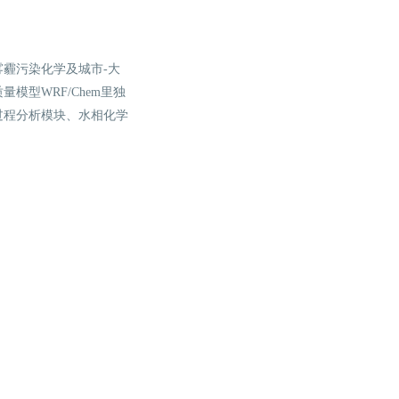
霾污染化学及城市-大
型WRF/Chem里独
过程分析模块、水相化学