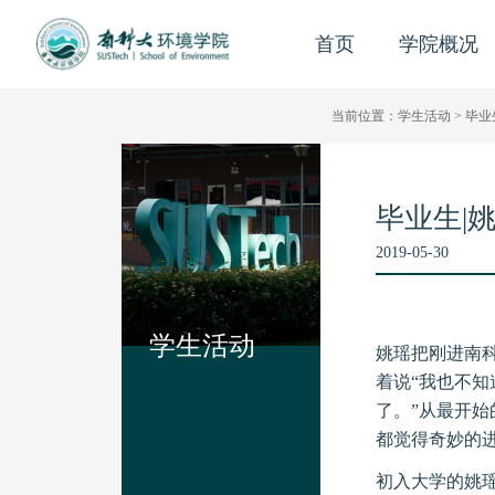
首页
学院概况
当前位置：
学生活动
> 毕
毕业生|
2019-05-30
学生活动
姚瑶把刚进南科
着说“我也不
了。”从最开始
都觉得奇妙的
初入大学的姚