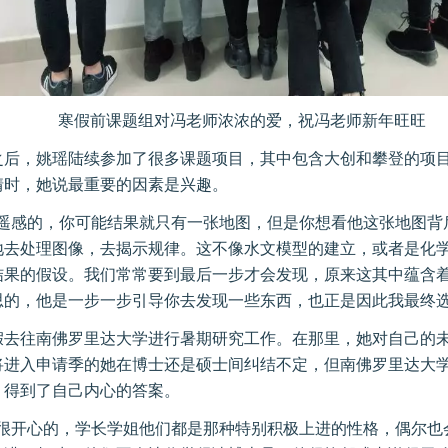
寒假前课题组对冯老师浓浓的爱，祝冯老师新年旺旺
之后，姚瑶陆续参加了很多课题项目，其中包含大创和攀登的项
情时，她说最重要的因素是兴趣。
做遥感的，你可能结果就只有一张地图，但是你想看他这张地图背
地去处理图像，去揭示规律。这不像水文模型的建立，或者是化
结果的假设。我们常常要到最后一步才会发现，原来这其中蕴含
思的，他是一步一步引导你去发现一些东西，也正是因此我最终选
假去往南佛罗里达大学进行暑期研究工作。在那里，她对自己的
将进入申请季的她在博士还是硕士间纠结不定，但南佛罗里达大
，得到了自己内心的答案。
是很开心的，学长学姐他们都是那种特别积极上进的性格，偶尔也