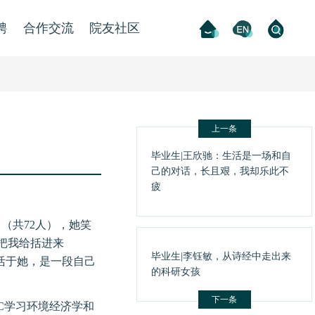
聘
合作交流
院友社区
上一条
毕业生|王欣驰：生活是一场和自
己的对话，长且艰，我却乐此不
疲
（共72人），她笑
把我给括进来
毕业生|李钰敏，从诗经中走出来
生活于她，是一段自己
的科研女孩
下一条
C学习环境经济学和