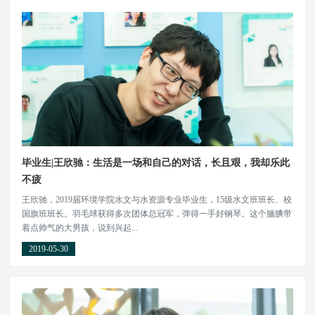
毕业生|王欣驰：生活是一场和自己的对话，长且艰，我却乐此
不疲
王欣驰，2019届环境学院水文与水资源专业毕业生，15级水文班班长、校
国旗班班长。羽毛球获得多次团体总冠军，弹得一手好钢琴。这个腼腆带
着点帅气的大男孩，说到兴起...
2019-05-30