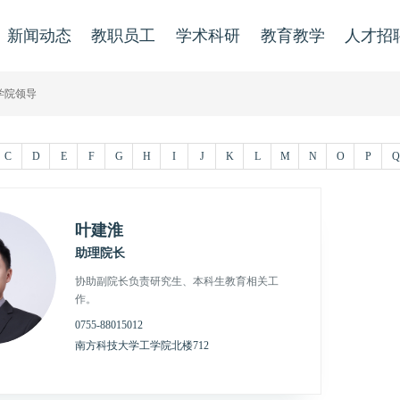
新闻动态
教职员工
学术科研
教育教学
人才招
学院领导
C
D
E
F
G
H
I
J
K
L
M
N
O
P
Q
叶建淮
助理院长
协助副院长负责研究生、本科生教育相关工
作。
0755-88015012
南方科技大学工学院北楼712