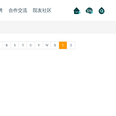
聘
合作交流
院友社区
R
S
T
U
V
W
X
Y
Z