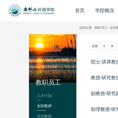
首页
学院概况
当前位置：
教职员工
/
全职
全部
A
B
院士/讲席教
教授/研究教
教职员工
副教授/研究
人才计划
全职教师
助理教授/研
访问教授