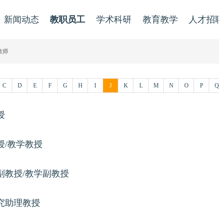
新闻动态
教职员工
学术科研
教育教学
人才招
教师
C
D
E
F
G
H
I
J
K
L
M
N
O
P
Q
授
授/教学教授
副教授/教学副教授
究助理教授