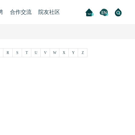
聘
合作交流
院友社区
R
S
T
U
V
W
X
Y
Z