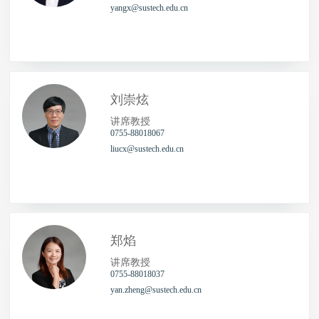
yangx@sustech.edu.cn
刘崇炫
讲席教授
0755-88018067
liucx@sustech.edu.cn
郑焰
讲席教授
0755-88018037
yan.zheng@sustech.edu.cn