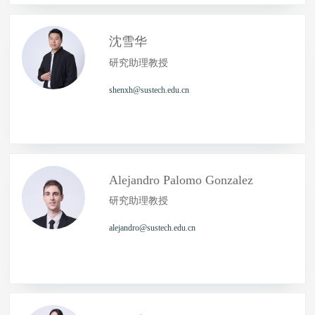
沈雪华
研究助理教授
shenxh@sustech.edu.cn
Alejandro Palomo Gonzalez
研究助理教授
alejandro@sustech.edu.cn