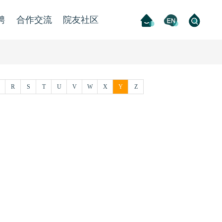
聘
合作交流
院友社区
R
S
T
U
V
W
X
Y
Z