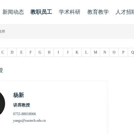
新闻动态
教职员工
学术科研
教育教学
人才招
教师
C
D
E
F
G
H
I
J
K
L
M
N
O
P
Q
授
杨新
讲席教授
0755-88018066
yangx@sustech.edu.cn