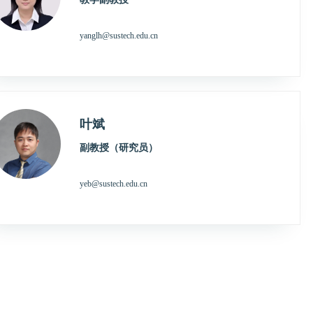
yanglh@sustech.edu.cn
叶斌
副教授（研究员）
yeb@sustech.edu.cn